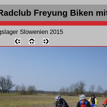
Radclub Freyung Biken mi
gslager Slowenien 2015