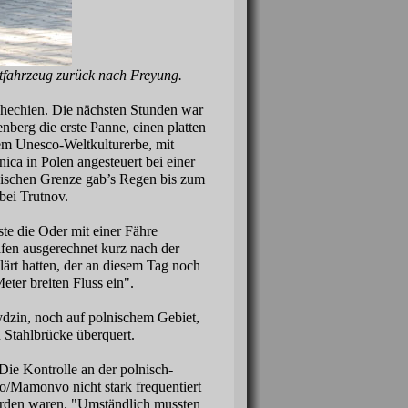
itfahrzeug zurück nach Freyung.
chechien. Die nächsten Stunden war
enberg die erste Panne, einen platten
em Unesco-Weltkulturerbe, mit
ca in Polen angesteuert bei einer
lnischen Grenze gab’s Regen bis zum
bei Trutnov.
te die Oder mit einer Fähre
afen ausgerechnet kurz nach der
ärt hatten, der an diesem Tag noch
eter breiten Fluss ein".
dzin, noch auf polnischem Gebiet,
 Stahlbrücke überquert.
ie Kontrolle an der polnisch-
/Mamonvo nicht stark frequentiert
worden waren. "Umständlich mussten