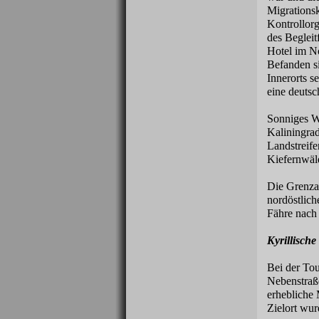
Migrationsk
Kontrollor
des Begleit
Hotel im No
Befanden si
Innerorts s
eine deutsc
Sonniges We
Kaliningrad
Landstreif
Kiefernwäl
Die Grenzab
nordöstlich
Fähre nach 
Kyrillische
Bei der Tou
Nebenstraße
erhebliche 
Zielort wur