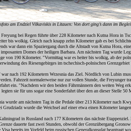
foto am Endziel Vilkaviskis in Litauen: Von dort ging’s dann im Begle
in Freyung bei Regen führte über 228 Kilometer nach Kutna Hora in Ts
heiter bis wolkig. Gleich nach knapp zehn Kilometer gab es bei Schlicht
ends war dann ein Spaziergang durch die Altstadt von Kutna Hora, ein
 imposanten Domes der heiligen Barbara. Am nächsten Tag wurde Legni
ge von 190 Kilometer. "Vormittag war es heiter bis wolkig, ab der po
erwindung des Riesengebirges im tschechisch-polnischen Grenzgebiet 
 war nach 192 Kilometern Wrzesnia das Ziel. Nördlich von Lubin muss
erden. Fahrzeit normalerweise nur zur vollen Stunde, die Freyunger tr
rfahrt ein. "Nachdem wir den beiden Fährmännern den weiten Weg erkl
, legten sie für uns sogar eine Sonderfahrt über den an dieser Stelle 50 M
ia wurde am nächsten Tag in die Pedale über 213 Kilometer nach Kwy
ei Grudziadz wurde die Weichsel auf einer etwa einen Kilometer langen
liningrad in Russland nach 177 Kilometern das nächste Etappenziel. D
 Grenze dauerte fast zwei Stunden, obwohl der Grenzübergang Gronowo
 Visa bereits im Vorfeld beim russischen Generalkonsulat beantragt 