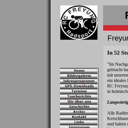
Freyun
In 52 St
"Im Nachgan
gebracht ha
mit unseren
ein ideales
RC Freyung 
in heimisch
Langwierig
Alle Radler
Kerschbaum
und haben d