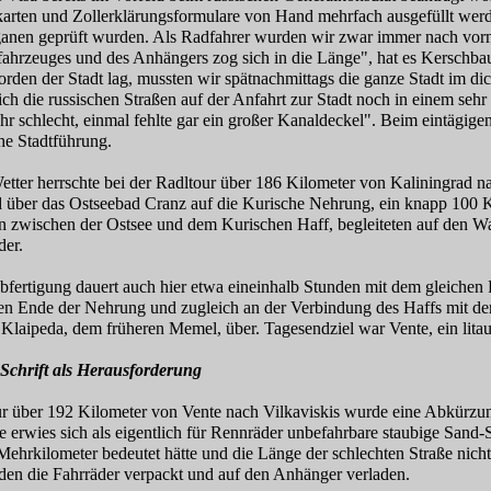
arten und Zollerklärungsformulare von Hand mehrfach ausgefüllt werd
ganen geprüft wurden. Als Radfahrer wurden wir zwar immer nach vorn
fahrzeuges und des Anhängers zog sich in die Länge", hat es Kerschb
rden der Stadt lag, mussten wir spätnachmittags die ganze Stadt im di
ch die russischen Straßen auf der Anfahrt zur Stadt noch in einem sehr
ehr schlecht, einmal fehlte gar ein großer Kanaldeckel". Beim eintägige
he Stadtführung.
tter herrschte bei der Radltour über 186 Kilometer von Kaliningrad n
 über das Ostseebad Cranz auf die Kurische Nehrung, ein knapp 100 K
en zwischen der Ostsee und dem Kurischen Haff, begleiteten auf den 
der.
fertigung dauert auch hier etwa eineinhalb Stunden mit dem gleichen 
en Ende der Nehrung und zugleich an der Verbindung des Haffs mit der
Klaipeda, dem früheren Memel, über. Tagesendziel war Vente, ein lita
 Schrift als Herausforderung
r über 192 Kilometer von Vente nach Vilkaviskis wurde eine Abkürzung
 erwies sich als eigentlich für Rennräder unbefahrbare staubige Sand-
Mehrkilometer bedeutet hätte und die Länge der schlechten Straße nicht
den die Fahrräder verpackt und auf den Anhänger verladen.