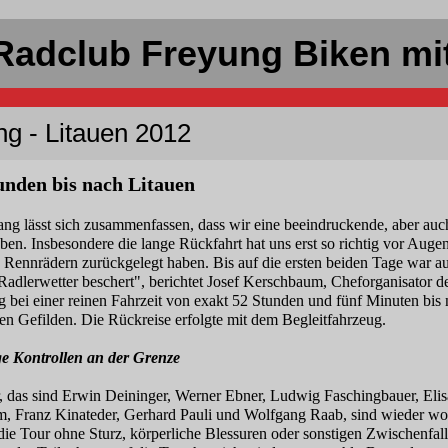
Radclub Freyung Biken mi
g - Litauen 2012
unden bis nach Litauen
g lässt sich zusammenfassen, dass wir eine beeindruckende, aber auch
ben. Insbesondere die lange Rückfahrt hat uns erst so richtig vor Auge
 Rennrädern zurückgelegt haben. Bis auf die ersten beiden Tage war au
 Radlerwetter beschert", berichtet Josef Kerschbaum, Cheforganisator 
bei einer reinen Fahrzeit von exakt 52 Stunden und fünf Minuten bis 
en Gefilden. Die Rückreise erfolgte mit dem Begleitfahrzeug.
e Kontrollen an der Grenze
, das sind Erwin Deininger, Werner Ebner, Ludwig Faschingbauer, Elis
, Franz Kinateder, Gerhard Pauli und Wolfgang Raab, sind wieder 
ie Tour ohne Sturz, körperliche Blessuren oder sonstigen Zwischenfal