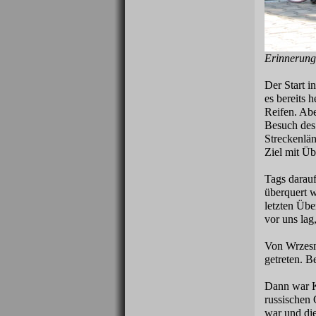
Erinnerungs
Der Start 
es bereits 
Reifen. Ab
Besuch des
Streckenlän
Ziel mit Üb
Tags darauf
überquert w
letzten Übe
vor uns lag
Von Wrzesn
getreten. B
Dann war Ka
russischen
war und die