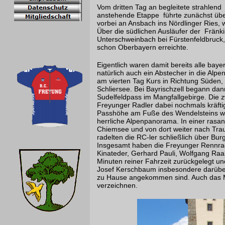
Vom dritten Tag an begleitete strahlen
anstehende Etappe führte zunächst über
vorbei an Ansbach ins Nördlinger Ries
Über die südlichen Ausläufer der Fränk
Unterschweinbach bei Fürstenfeldbruck,
schon Oberbayern erreichte.
Eigentlich waren damit bereits alle bay
natürlich auch ein Abstecher in die Alp
am vierten Tag Kurs in Richtung Süden,
Schliersee. Bei Bayrischzell begann dan
Sudelfeldpass im Mangfallgebirge. Die 
Freyunger Radler dabei nochmals kräfti
Passhöhe am Fuße des Wendelsteins woh
herrliche Alpenpanorama. In einer rasan
Chiemsee und von dort weiter nach Tra
radelten die RC-ler schließlich über B
Insgesamt haben die Freyunger Rennrad
Kinateder, Gerhard Pauli, Wolfgang Raa
Minuten reiner Fahrzeit zurückgelegt u
Josef Kerschbaum insbesondere darüber
zu Hause angekommen sind. Auch das Mat
verzeichnen.