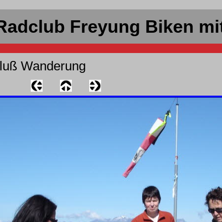
Radclub Freyung Biken mi
luß Wanderung